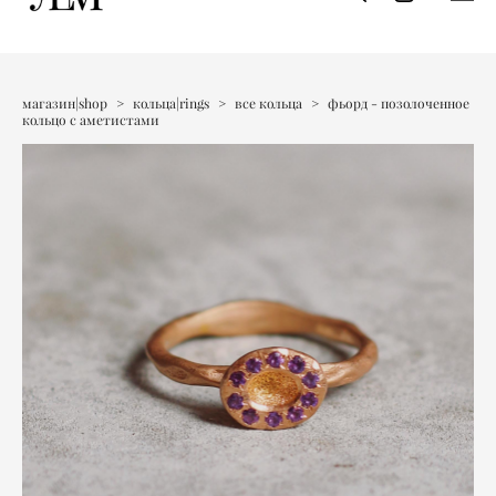
магазин|shop
>
кольца|rings
>
все кольца
>
фьорд - позолоченное
кольцо с аметистами