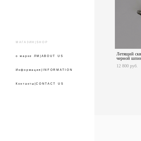
МАГАЗИН|SHOP
Летящий скво
о марке ЛМ|ABOUT US
черной шпи
12 800 pуб.
Информация|INFORMATION
Контакты|CONTACT US