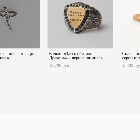
зь ночь - кольцо с
Кольцо «Здесь обитают
Соло - п
нелью
Драконы» - черная шпинель
серой ш
39 700 pуб.
13 200 pу