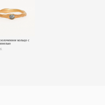
озолоченное кольцо с
пинелью
б.